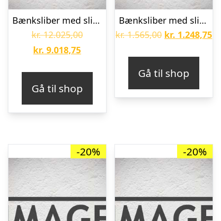
Bænksliber med slibeskiver DS 300 S – 3x400V
Bænksliber med slibeskiver DSA 150 – 1x230V
Den
Den
D
kr.
12.025,00
kr.
1.565,00
kr.
1.248,75
Den
oprindelige
oprindelige
ak
kr.
9.018,75
aktuelle
pris
pris
pr
Gå til shop
pris
var:
var:
er
Gå til shop
er:
kr. 12.025,00.
kr. 1.565,00.
kr
kr. 9.018,75.
-20%
-20%