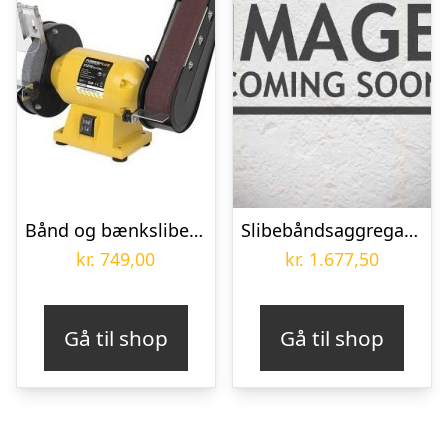
Bånd og bænksliber 150 mm PowerPlus POWX1270
Slibebåndsaggregat SA 1 til bænksliber DS 200 S
kr.
749,00
kr.
1.677,50
Gå til shop
Gå til shop