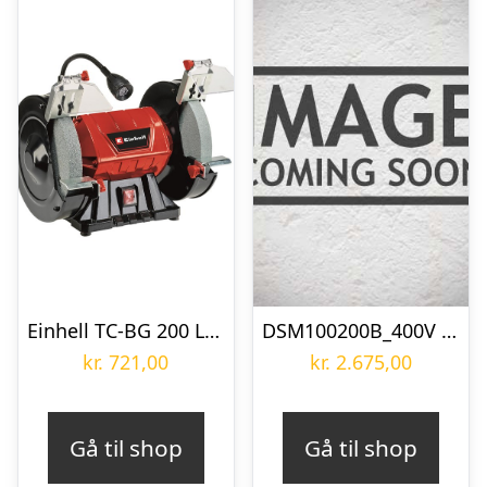
Einhell TC-BG 200 L bænksliber 220-240 Volt
DSM100200B_400V Bænksliber m/ båndarm Holzmann
kr.
721,00
kr.
2.675,00
Gå til shop
Gå til shop