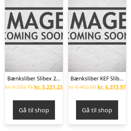
Bænksliber Slibex 200 E 1x230V med slibeskiver 200x25xø32 mm
Bænksliber KEF Slibette 8N
Den
Den
Den
D
kr.
5.293,75
kr.
5.221,23
kr.
6.462,50
kr.
6.373,97
oprindelige
aktuelle
oprindelige
ak
pris
pris
pris
pr
Gå til shop
Gå til shop
var:
er:
var:
er
kr. 5.293,75.
kr. 5.221,23.
kr. 6.462,50.
kr