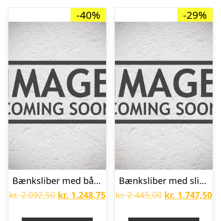
-40%
-29%
Bænksliber med båndarm KSA 200 – 1x230V
Bænksliber med slibeskiver DS 200 S – 1x230V
Den
Den
Den
D
kr.
2.092,50
kr.
1.248,75
kr.
2.445,00
kr.
1.747,50
oprindelige
aktuelle
oprindelige
ak