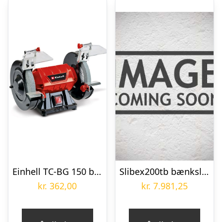
Einhell TC-BG 150 bænksliber 2xØ150 mm. 230V/110W
Slibex200tb bænksliber med båndarm søjle KEF
kr.
362,00
kr.
7.981,25