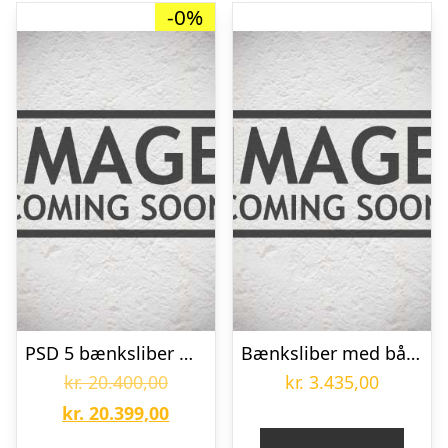
-0%
PSD 5 bænksliber med borsliber A 6-30MM KEF
Bænksliber med båndarm KMS 200 S – 3x400V
Den
kr.
20.400,00
kr.
3.435,00
oprindelige
Den
kr.
20.399,00
pris
aktuelle