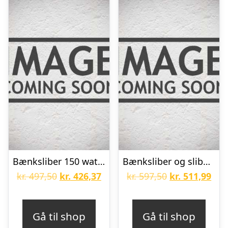
Bænksliber 150 watt – Ø 150 mm
Bænksliber og slibeskaft med 103 dele
Den
Den
Den
De
kr.
497,50
kr.
426,37
kr.
597,50
kr.
511,99
oprindelige
aktuelle
oprindelige
aktu
pris
pris
pris
pris
Gå til shop
Gå til shop
var:
er:
var:
er: