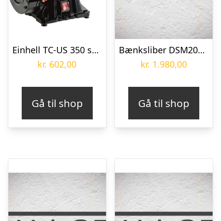
Einhell TC-US 350 stationær bånd & bænksliber Ø150 mm 230V/350W
Bænksliber DSM200PS_400V 400 Holzmann
kr.
602,00
kr.
1.980,00
Gå til shop
Gå til shop