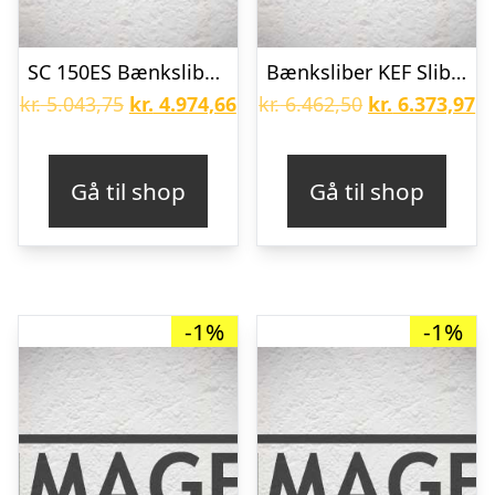
SC 150ES Bænksliber 1x230V
Bænksliber KEF Slibette 8NE
Den
Den
Den
D
kr.
5.043,75
kr.
4.974,66
kr.
6.462,50
kr.
6.373,97
oprindelige
aktuelle
oprindelige
ak
pris
pris
pris
pr
Gå til shop
Gå til shop
var:
er:
var:
er
kr. 5.043,75.
kr. 4.974,66.
kr. 6.462,50.
kr
-1%
-1%