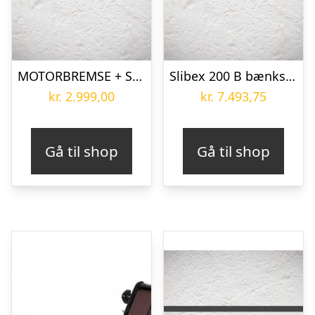
MOTORBREMSE + SEPARAT NØDSTOP for Slibette Bænksliber model N og NE
Slibex 200 B bænksliber m/ båndarm KEF
kr.
2.999,00
kr.
7.493,75
Gå til shop
Gå til shop