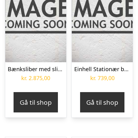
Bænksliber med slibeskiver DSA 250 – 3x400V
Einhell Stationær bånd- og bænksliber, TC-US 350 – 4466154
kr.
2.875,00
kr.
739,00
Gå til shop
Gå til shop