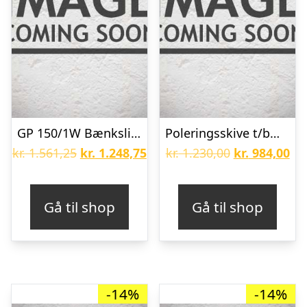
GP 150/1W Bænksliber med hvid og grå sten
Poleringsskive t/bænksliber 125Ã25Ã20 C800-BE11
Den
Den
Den
De
kr.
1.561,25
kr.
1.248,75
kr.
1.230,00
kr.
984,00
oprindelige
aktuelle
oprindelige
akt
pris
pris
pris
pri
Gå til shop
Gå til shop
var:
er:
var:
er:
kr. 1.561,25.
kr. 1.248,75.
kr. 1.230,00.
kr.
-14%
-14%