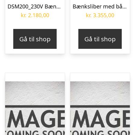
DSM200_230V Bænksliber Holzmann
Bænksliber med båndarm KMS 200 S – 1x230V
kr.
2.180,00
kr.
3.355,00
Gå til shop
Gå til shop