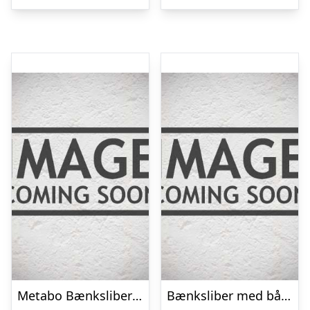
Metabo Bænksliber Ds 150
Bænksliber med båndarm KMS 250 – 3x400V