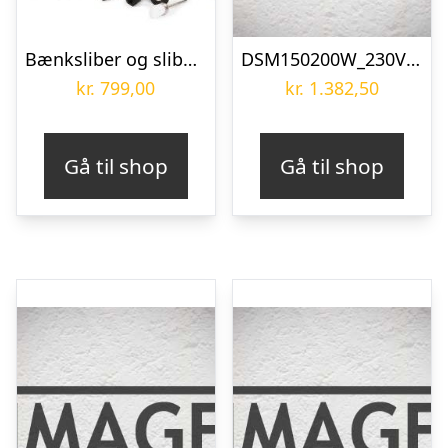
Bænksliber og slibeskaft med 103 dele PowerPlus
DSM150200W_230V Bænksliber/vådsliber Holzmann
kr.
799,00
kr.
1.382,50
Gå til shop
Gå til shop