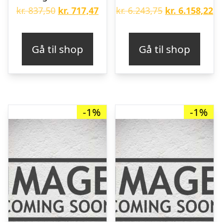
Den
Den
Den
D
kr.
837,50
kr.
717,47
kr.
6.243,75
kr.
6.158,22
oprindelige
aktuelle
oprindelige
ak
pris
pris
pris
pr
Gå til shop
Gå til shop
var:
er:
var:
er
kr. 837,50.
kr. 717,47.
kr. 6.243,75.
kr
-1%
-1%