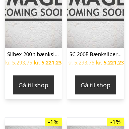
Slibex 200 t bænksliber 400V 750W EK80/NK36 KEF
SC 200E Bænksliber 1x230V
Den
Den
Den
D
kr.
5.293,75
kr.
5.221,23
kr.
5.293,75
kr.
5.221,23
oprindelige
aktuelle
oprindelige
ak
pris
pris
pris
pr
Gå til shop
Gå til shop
var:
er:
var:
er
kr. 5.293,75.
kr. 5.221,23.
kr. 5.293,75.
kr
-1%
-1%