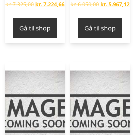
Den
Den
Den
D
kr.
7.325,00
kr.
7.224,66
kr.
6.050,00
kr.
5.967,12
oprindelige
aktuelle
oprindelige
ak
pris
pris
pris
pr
Gå til shop
Gå til shop
var:
er:
var:
er
kr. 7.325,00.
kr. 7.224,66.
kr. 6.050,00.
kr