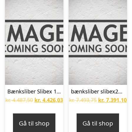
Bænksliber Slibex 150 1x230V med slibeskiver 150x25xø32 mm NK60/EK80
bænksliber slibex200eb kef
Den
Den
Den
D
kr.
4.487,50
kr.
4.426,03
kr.
7.493,75
kr.
7.391,10
oprindelige
aktuelle
oprindelige
ak
pris
pris
pris
pr
Gå til shop
Gå til shop
var:
er:
var:
er