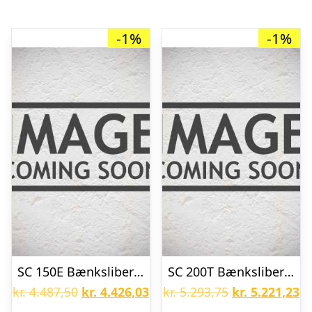
-1%
-1%
SC 150E Bænksliber m/uds. studs 1x230V
SC 200T Bænksliber 3x400V
Den
Den
Den
D
kr.
4.487,50
kr.
4.426,03
kr.
5.293,75
kr.
5.221,23