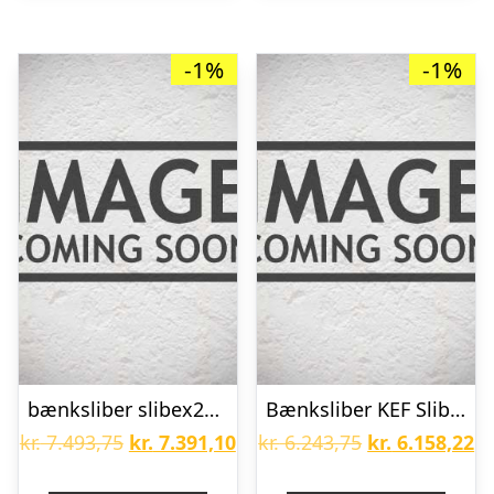
-1%
-1%
bænksliber slibex200eb kef
Bænksliber KEF Slibex 150 GB
Den
Den
Den
D
kr.
7.493,75
kr.
7.391,10
kr.
6.243,75
kr.
6.158,22
oprindelige
aktuelle
oprindelige
ak