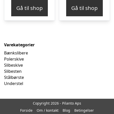
pris
pris
pris
pr
Gå til shop
Gå til shop
var:
er:
var:
er
kr. 7.493,75.
kr. 7.391,10.
kr. 6.243,75.
kr
Varekategorier
Bænkslibere
Polerskive
Slibeskive
Slibesten
Stålbørste
Understel
Copyright 2026 - Pilanto Aps
Forside
Om / kontakt
Blog
Betingelser